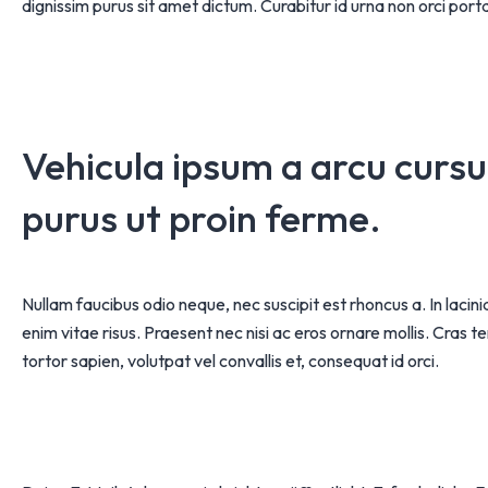
dignissim purus sit amet dictum. Curabitur id urna non orci por
Vehicula ipsum a arcu cursu
purus ut proin ferme.
Nullam faucibus odio neque, nec suscipit est rhoncus a. In lacin
enim vitae risus. Praesent nec nisi ac eros ornare mollis. Cras
tortor sapien, volutpat vel convallis et, consequat id orci.