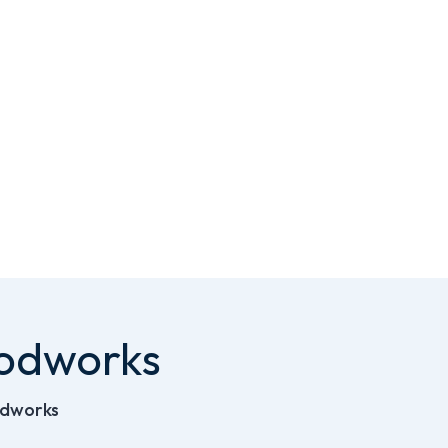
woodworks
odworks