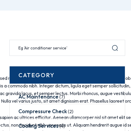
CATEGORY
 sed rhoncus massa. Sed vulputate massa ac justo scelerisque, lobor
uis a commodo nibh. Integer dictum, ligula eget semper sollicitudin
lla ac gravida lacus, et semper lectus. Morbi rhoncus, augue vestib
AC Maintenance
(7)
la vel varius justo, sit amet dignissim erat. Phasellus laoreet orci s
Compressure Check
(2)
 sapien ac ultrices efficitur. Aenean ullamcorper nisl sit amet elit 
ctus, non tincidunt nibh venenatis ut. Aliquam hendrerit augue i
Cooling Services
(4)