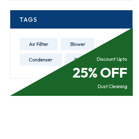
TAGS
Air Fillter
Blower
Discount Upto
Condenser
Refill Gas
25% OFF
Dust Cleaning