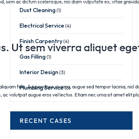
od, sem ac dictum scelerisque, nisi diam vulputate ex, vitae gravi
Dust Cleaning
(1)
Electrical Service
(4)
Finish Carpentry
(4)
. Ut sem viverra aliquet ege
Gas Filling
(1)
Interior Design
(3)
 aliquam felis. Suspendisse viverra, augue sed tempor lacinia, nisl 
Plumbing Service
(6)
s, ac volutpat augue eros vel lectus. Etiam nec urna sit amet elit
RECENT CASES