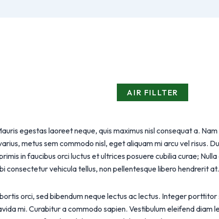
AIR FILLTER
et. Mauris egestas laoreet neque, quis maximus nisl consequat a. Nam
 varius, metus sem commodo nisl, eget aliquam mi arcu vel risus. D
rimis in faucibus orci luctus et ultrices posuere cubilia curae; Nu
onsectetur vehicula tellus, non pellentesque libero hendrerit at. Nul
lobortis orci, sed bibendum neque lectus ac lectus. Integer porttitor
avida mi. Curabitur a commodo sapien. Vestibulum eleifend diam le