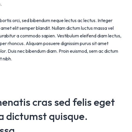
.
lobortis orci, sed bibendum neque lectus ac lectus. Integer
it amet elit semper blandit. Nullam dictum luctus massa vel
Curabitur a commodo sapien. Vestibulum eleifend diam lectus,
mper rhoncus. Aliquam posuere dignissim purus sit amet
 dolor. Duis nec bibendum diam. Proin euismod, sem ac dictum
t nibh.
enatis cras sed felis eget
ea dictumst quisque.
ssa.