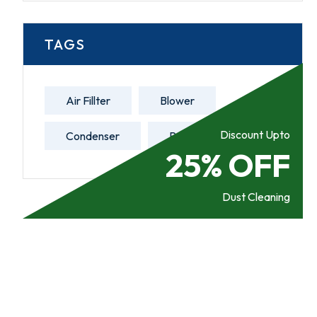
TAGS
Air Fillter
Blower
Discount Upto
Condenser
Refill Gas
25% OFF
Dust Cleaning