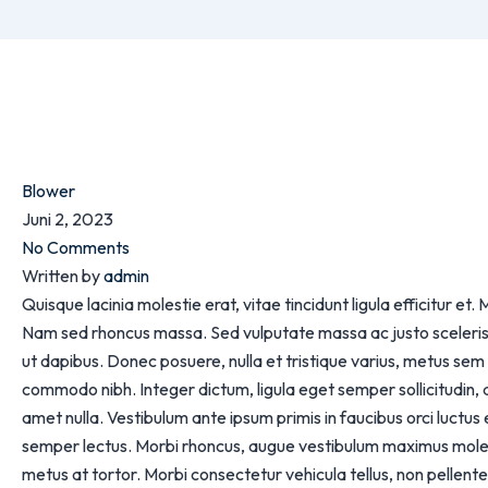
Blower
Juni 2, 2023
No Comments
Written by
admin
Quisque lacinia molestie erat, vitae tincidunt ligula efficitur e
Nam sed rhoncus massa. Sed vulputate massa ac justo scelerisque
ut dapibus. Donec posuere, nulla et tristique varius, metus sem
commodo nibh. Integer dictum, ligula eget semper sollicitudin,
amet nulla. Vestibulum ante ipsum primis in faucibus orci luctus e
semper lectus. Morbi rhoncus, augue vestibulum maximus moles
metus at tortor. Morbi consectetur vehicula tellus, non pellentes