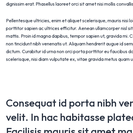
dignissim erat. Phasellus laoreet orci sit amet nisi mollis convallis
Pellentesque ultricies, enim et aliquet scelerisque, mauris nisi 
porttitor sapien ac ultrices efficitur. Aenean ullamcorper nisl s
mattis. Proin id magna dapibus, tempor sapien ut, gravida mi. 
non tincidunt nibh venenatis ut. Aliquam hendrerit augue id se
dictum. Curabitur id urna non orci porta porttitor eu faucibus
scelerisque, nisi diam vulputate ex, vitae gravida metus quam u
Consequat id porta nibh ven
velit. In hac habitasse plat
Facilisis mauris sit amet ma