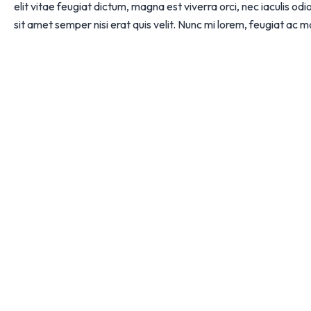
elit vitae feugiat dictum, magna est viverra orci, nec iaculis od
sit amet semper nisi erat quis velit. Nunc mi lorem, feugiat ac m