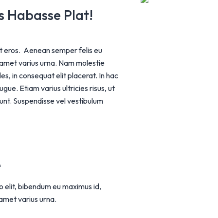
us Habasse Plat!
et eros. Aenean semper felis eu
t amet varius urna. Nam molestie
les, in consequat elit placerat. In hac
ue. Etiam varius ultricies risus, ut
dunt. Suspendisse vel vestibulum
e
o elit, bibendum eu maximus id,
 amet varius urna.