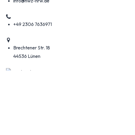
info@hwz-nrw.de
+49 2306 7636971
Brechtener Str. 18
44536 Lünen
Multi-Handwerksbetrieb & Beratung für Projektierung
Montag bis Freitag
8 bis 16 Uhr