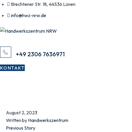
Skip
Brechtener Str. 18, 44536 Lünen
to
info@hwz-nrw.de
content
Rufen Sie uns an
+49 2306 7636971
KONTAKT
August 2, 2023
Written by
Handwerkszentrum
Previous Story