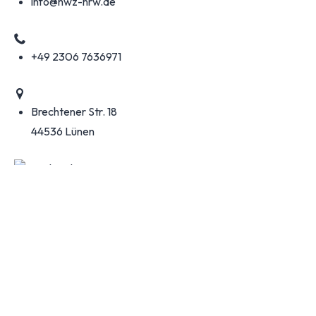
info@hwz-nrw.de
+49 2306 7636971
Brechtener Str. 18
44536 Lünen
Multi-Handwerksbetrieb & Beratung für Projektierung
Montag bis Freitag
8 bis 16 Uhr