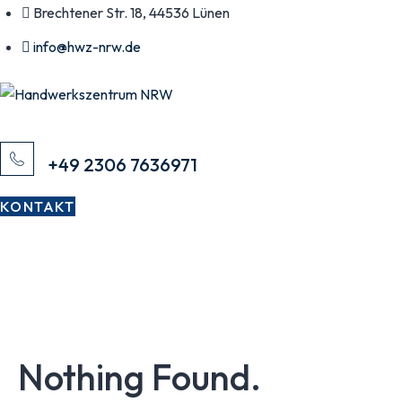
Skip
Brechtener Str. 18, 44536 Lünen
to
info@hwz-nrw.de
content
Rufen Sie uns an
+49 2306 7636971
KONTAKT
Nothing Found.